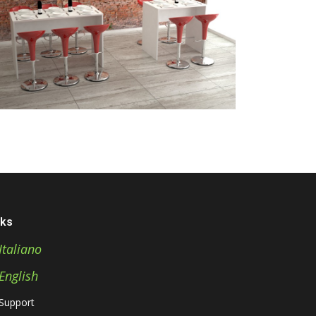
nks
Italiano
English
Support