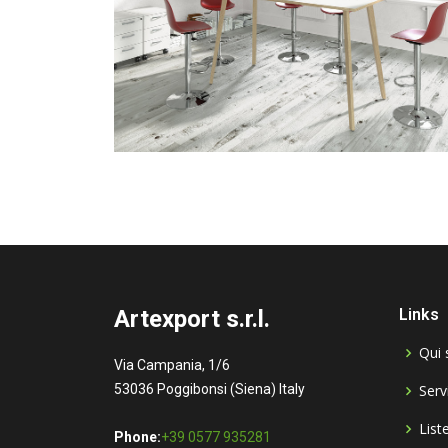
Artexport s.r.l.
Links
Qui
Via Campania, 1/6
53036 Poggibonsi (Siena) Italy
Serv
List
Phone:
+39 0577 935281