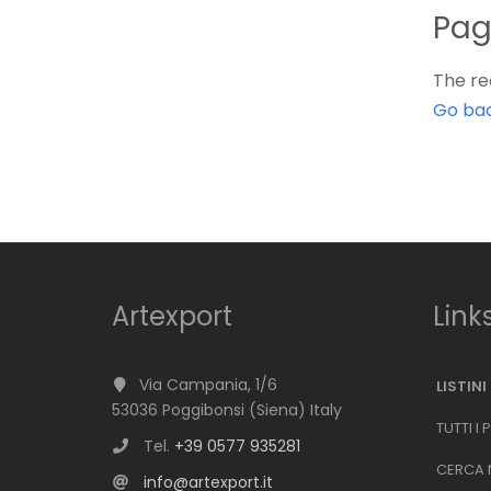
Pag
The re
Go ba
Artexport
Link
Via Campania, 1/6
LISTINI
53036 Poggibonsi (Siena) Italy
TUTTI I
Tel.
+39 0577 935281
CERCA N
info@artexport.it