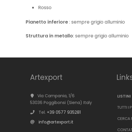
Rosso
Pianetto inferiore
: sempre grigio alluminio
Struttura in metallo
: sempre grigio alluminio
Artexport
Link
Via Campania, 1/6
LISTINI
53036 Poggibonsi (Siena) Italy
TUTTI I
Tel.
+39 0577 935281
CERCA N
info@artexport.it
CONTAT