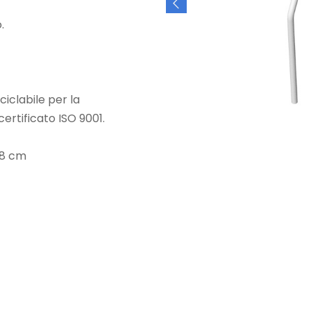
.
iclabile per la
ertificato ISO 9001.
78 cm